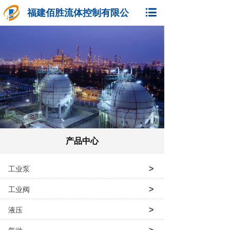
福建佰胜流体控制有限公
司
产品中心
>
工业泵
>
工业阀
>
液压