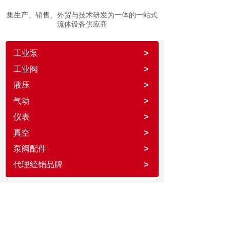
集生产、销售、外
贸与技术研发为一体的一站式
流体设备供
应商
工业泵
>
工业阀
>
液压
>
气动
>
仪表
>
真空
>
泵阀配件
>
代理经销品牌
>