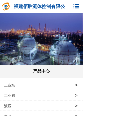
福建佰胜流体控制有限公
司
产品中心
>
工业泵
>
工业阀
>
液压