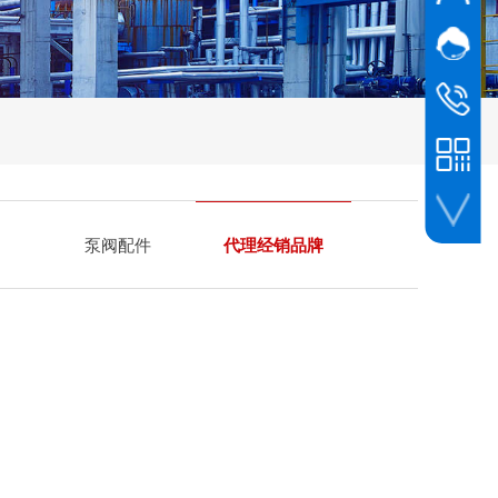
网站客
车工
2013
郑工
3506
0591-227
2557
陈工
0591-227
张工
13665068
泵阀配件
代理经销品牌
陈工
车工
13665068
陈工
13665068
郑工
18059766
张工