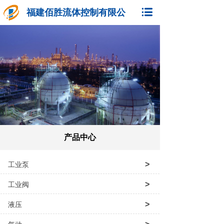
福建佰胜流体控制有限公
司
产品中心
>
工业泵
>
工业阀
>
液压