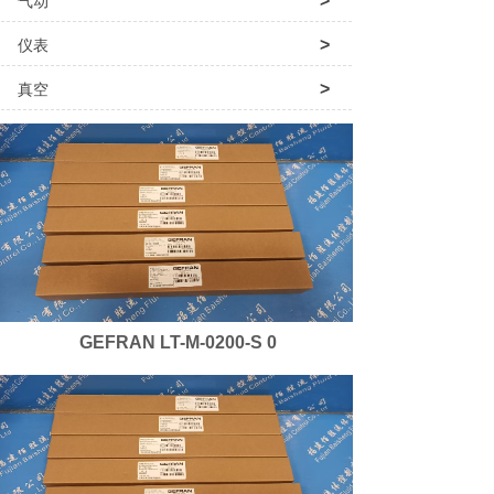
>
气动
>
仪表
>
真空
>
泵阀配件
>
代理经销品牌
GEFRAN LT-M-0200-S 0