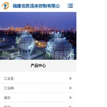
福建佰胜流体控制有限公
司
产品中心
>
工业泵
>
工业阀
>
液压